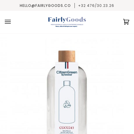
Passer
HELLO@FAIRLYGOODS.CO
+32 476/30.23.26
au
contenu
Pa
(0