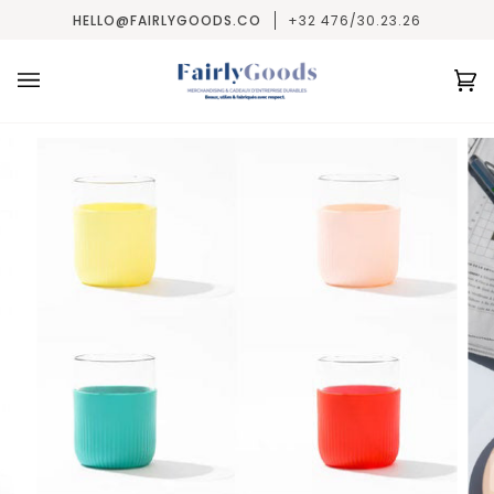
Passer
HELLO@FAIRLYGOODS.CO
+32 476/30.23.26
au
contenu
Pa
(0