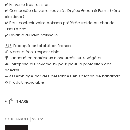
✔️ En verre très résistant
✔️ Composée de verre recyclé , Dryflex Green & Formi (zéro
plastique)
✔️ Peut contenir votre boisson préférée froide ou chaude
jusqu'à 65°
✔️ Lavable au lave-vaisselle
🇫🇷 Fabriqué en totalité en France
🌱 Marque éco-responsable
🌍 Fabriqué en matériaux biosourcés 100% végétal
🌊 Entreprise qui reverse 1% pour pour la protection des
océans
➡ Assemblage par des personnes en situation de handicap
♻️ Produit recyclable
SHARE
CONTENANT
280 ml