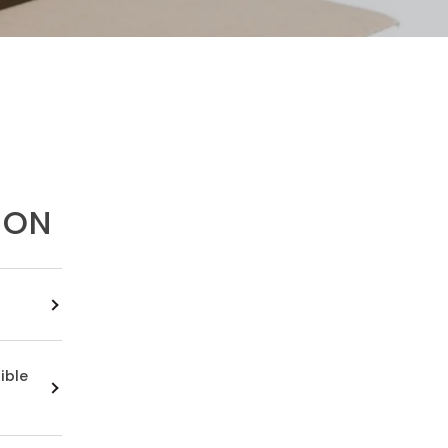
ION
ible