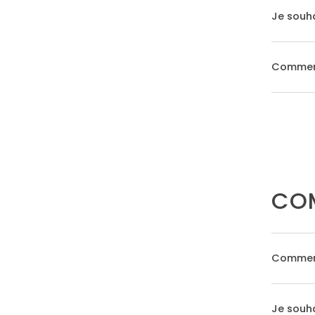
Je souha
Comment
CO
Commen
Je souh