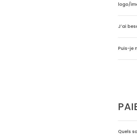
logo/ima
J’ai be
Puis-je
PAI
Quels so