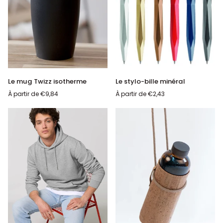
Le
Le
Le mug Twizz isotherme
Le stylo-bille minéral
mug
stylo-
À partir de
€9,84
À partir de
€2,43
Twizz
bille
isotherme
minéral