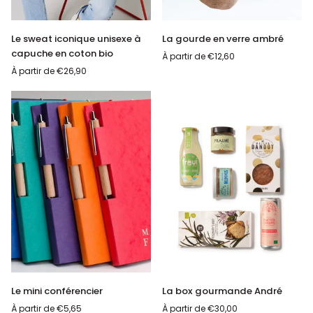
Le
La
Le sweat iconique unisexe à
La gourde en verre ambré
sweat
gourde
capuche en coton bio
À partir de
€12,60
iconique
en
À partir de
€26,90
unisexe
verre
à
ambré
capuche
en
coton
bio
Le
La
Le mini conférencier
La box gourmande André
AJOUTER AU PANIER
mini
box
À partir de
€5,65
À partir de
€30,00