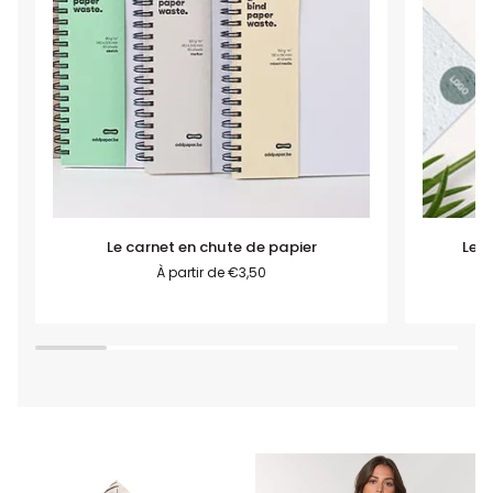
Le
Les
Le carnet en chute de papier
Les
carnet
supports
À partir de
€3,50
en
de
chute
communic
de
ensemen
papier