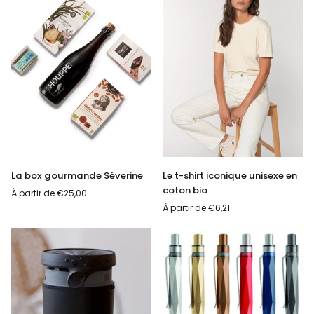
La
Le
La box gourmande Séverine
Le t-shirt iconique unisexe en
AJOUTER AU PANIER
box
t-
coton bio
À partir de
€25,00
gourmande
shirt
À partir de
€6,21
Séverine
iconique
unisexe
en
coton
bio