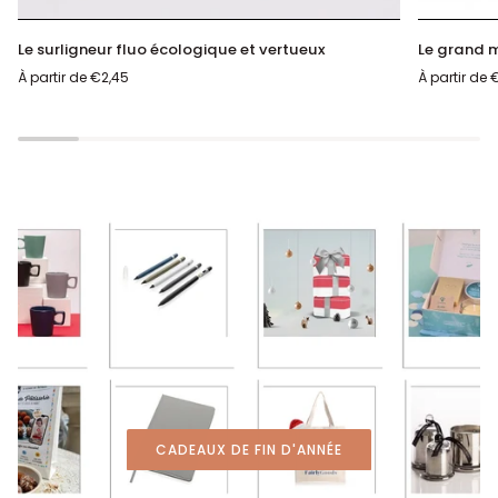
Le
Le
Le surligneur fluo écologique et vertueux
Le grand m
surligneur
grand
À partir de
€2,45
À partir de
€
fluo
mug
écologique
traditionne
et
vertueux
CADEAUX DE FIN D'ANNÉE