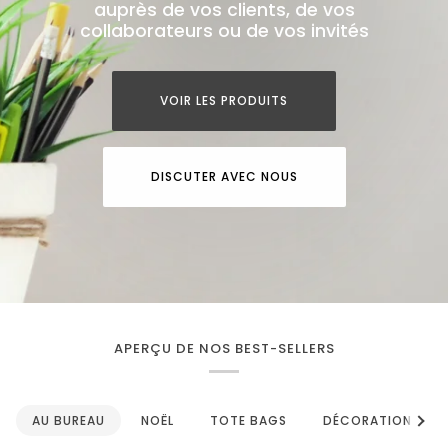
auprès de vos clients, de vos
collaborateurs ou de vos invités
VOIR LES PRODUITS
DISCUTER AVEC NOUS
APERÇU DE NOS BEST-SELLERS
Voir 
AU BUREAU
NOËL
TOTE BAGS
DÉCORATION