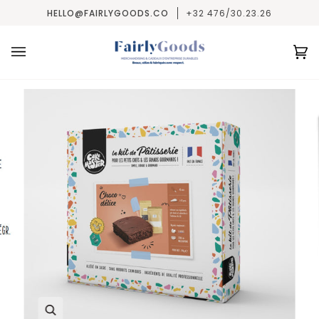
Passer
HELLO@FAIRLYGOODS.CO
+32 476/30.23.26
au
contenu
Pa
(0
Enfocar