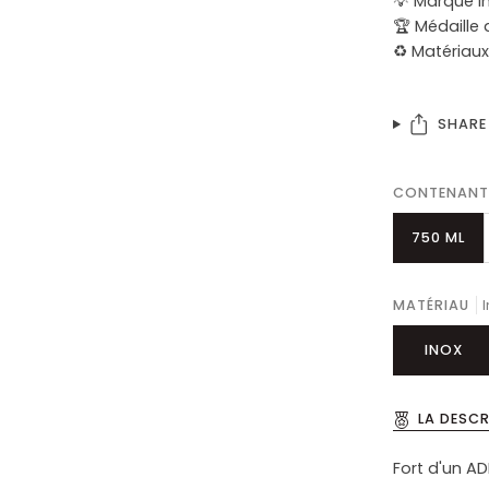
💡 Marque i
🏆 Médaille
♻️ Matériaux
SHARE
CONTENANT
750 ML
MATÉRIAU
INOX
LA DESC
Fort d'un A