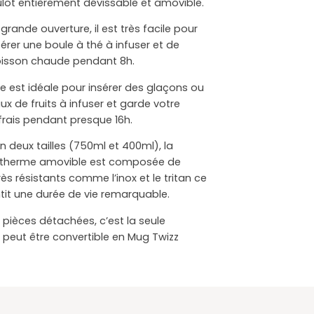
lot entièrement dévissable et amovible.
grande ouverture, il est très facile pour
nsérer une boule à thé à infuser et de
oisson chaude pendant 8h.
elle est idéale pour insérer des glaçons ou
x de fruits à infuser et garde votre
frais pendant presque 16h.
n deux tailles (750ml et 400ml), la
sotherme amovible est composée de
ès résistants comme l’inox et le tritan ce
ntit une durée de vie remarquable.
 pièces détachées, c’est la seule
i peut être convertible en Mug Twizz