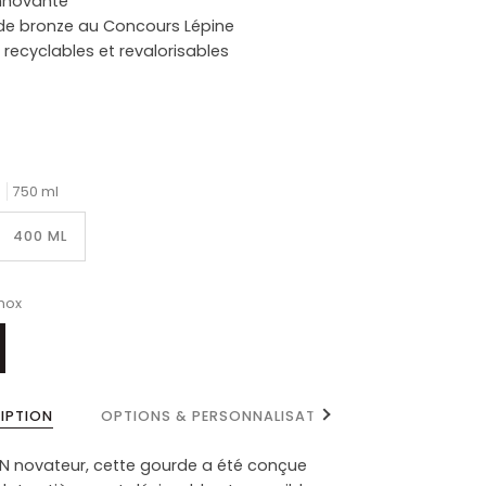
nnovante
 de bronze au Concours Lépine
 recyclables et revalorisables
750 ml
400 ML
Inox
Voir tout
RIPTION
OPTIONS & PERSONNALISATION
DN novateur, cette gourde a été conçue