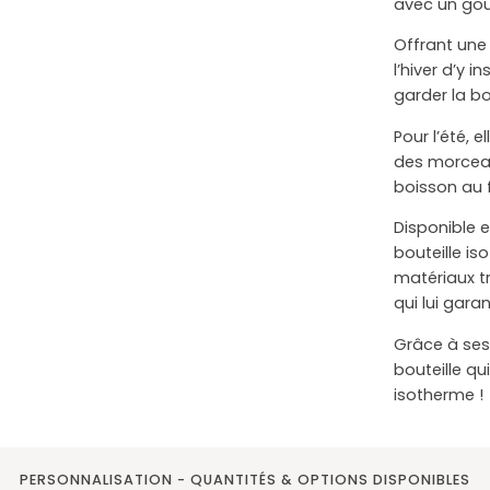
avec un gou
Offrant une 
l’hiver d’y i
garder la b
Pour l’été, 
des morceau
boisson au 
Disponible e
bouteille i
matériaux tr
qui lui gara
Grâce à ses
bouteille qu
isotherme !
PERSONNALISATION - QUANTITÉS & OPTIONS DISPONIBLES