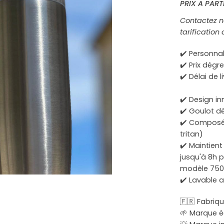
PRIX A PART
Contactez n
tarification
✔️ Personna
✔️ Prix dég
✔️ Délai de 
✔️ Design i
✔️ Goulot d
✔️ Composée
tritan)
✔️ Maintient
jusqu'à 8h p
modèle 750
✔️ Lavable a
🇫🇷 Fabriq
🌱 Marque 