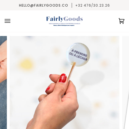
Passer
HELLO@FAIRLYGOODS.CO
+32 476/30.23.26
au
contenu
Pa
(0