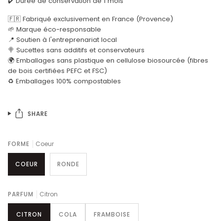
✔️ Durée de conservation de 1 mois
🇫🇷 Fabriqué exclusivement en France (Provence)
🌱 Marque éco-responsable
📍 Soutien à l'entreprenariat local
🍭 Sucettes sans additifs et conservateurs
🌍 Emballages sans plastique en cellulose biosourcée (fibres
de bois certifiées PEFC et FSC)
♻️ Emballages 100% compostables
SHARE
FORME
Coeur
COEUR
RONDE
PARFUM
Citron
CITRON
COLA
FRAMBOISE