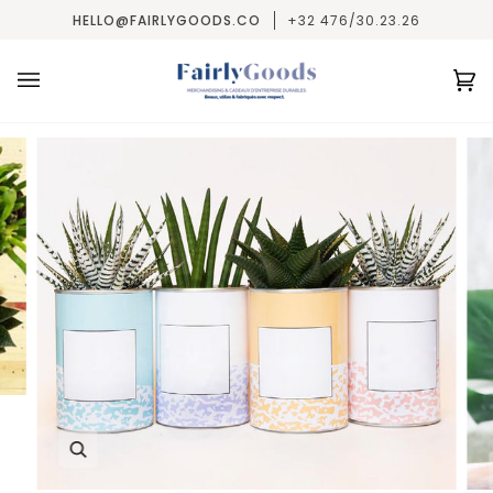
Passer
HELLO@FAIRLYGOODS.CO
+32 476/30.23.26
au
contenu
Pa
(0
Enfocar